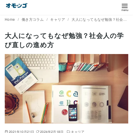
コ
ン
テ
Home
働き方コラム
キャリア
大人になってもなぜ勉強？社会人の学び直しの進め方
ン
大人になってもなぜ勉強？社会人の学
ツ
び直しの進め方
へ
移
動
2021年10月21日
2024年2月18日
キャリア