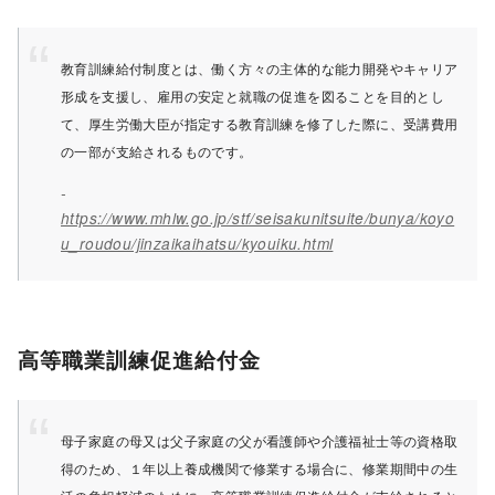
教育訓練給付制度とは、働く方々の主体的な能力開発やキャリア
形成を支援し、雇用の安定と就職の促進を図ることを目的とし
て、厚生労働大臣が指定する教育訓練を修了した際に、受講費用
の一部が支給されるものです。
https://www.mhlw.go.jp/stf/seisakunitsuite/bunya/koyo
u_roudou/jinzaikaihatsu/kyouiku.html
高等職業訓練促進給付金
母子家庭の母又は父子家庭の父が看護師や介護福祉士等の資格取
得のため、１年以上養成機関で修業する場合に、修業期間中の生