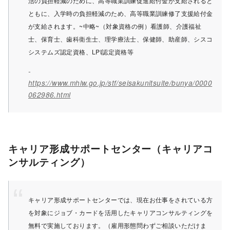
活の負担軽減のために、高等職業訓練促進給付金が支給されると
ともに、入学時の負担軽減のため、高等職業訓練修了支援給付金
が支給されます。~中略~（対象資格の例）看護師、介護福祉
士、保育士、歯科衛生士、理学療法士、保健師、助産師、シスコ
システムズ認定資格、LPI認定資格等
https://www.mhlw.go.jp/stf/seisakunitsuite/bunya/0000
062986.html
キャリア形成サポートセンター（キャリアコ
ンサルティング）
キャリア形成サポートセンターでは、現在お仕事をされている方
を対象にジョブ・カードを活用したキャリアコンサルティングを
無料で実施しております。（雇用形態問わずご相談いただけま