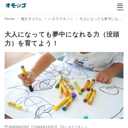
コ
ン
テ
Home
働き方コラム
ハタラクタノシ
大人になっても夢中になれる力（没頭力）を育てよう！
ン
大人になっても夢中になれる力（没頭
ツ
力）を育てよう！
へ
移
動
2022年6月9日
2024年2月27日
ハタラクタノシ