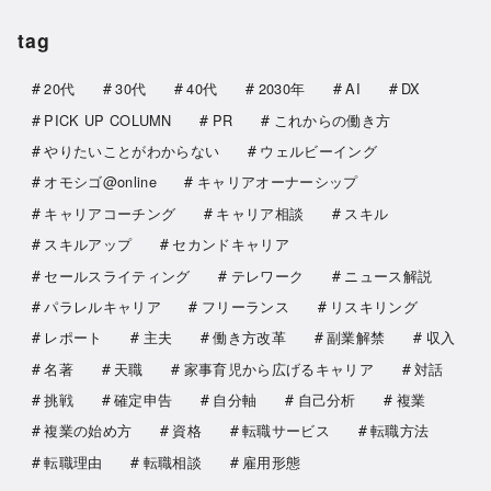
tag
20代
30代
40代
2030年
AI
DX
PICK UP COLUMN
PR
これからの働き方
やりたいことがわからない
ウェルビーイング
オモシゴ@online
キャリアオーナーシップ
キャリアコーチング
キャリア相談
スキル
スキルアップ
セカンドキャリア
セールスライティング
テレワーク
ニュース解説
パラレルキャリア
フリーランス
リスキリング
レポート
主夫
働き方改革
副業解禁
収入
名著
天職
家事育児から広げるキャリア
対話
挑戦
確定申告
自分軸
自己分析
複業
複業の始め方
資格
転職サービス
転職方法
転職理由
転職相談
雇用形態