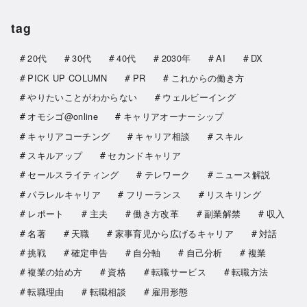
tag
20代
30代
40代
2030年
AI
DX
PICK UP COLUMN
PR
これからの働き方
やりたいことがわからない
ウェルビーイング
オモシゴ@online
キャリアオーナーシップ
キャリアコーチング
キャリア相談
スキル
スキルアップ
セカンドキャリア
セールスライティング
テレワーク
ニュース解説
パラレルキャリア
フリーランス
リスキリング
レポート
主夫
働き方改革
副業解禁
収入
名著
天職
家事育児から広げるキャリア
対話
挑戦
確定申告
自分軸
自己分析
複業
複業の始め方
資格
転職サービス
転職方法
転職理由
転職相談
雇用形態