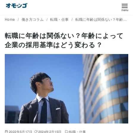
コ
ン
テ
Home
働き方コラム
転職・仕事
転職に年齢は関係ない？年齢によって企業の採用基準はどう変わる？
ン
転職に年齢は関係ない？年齢によって
ツ
企業の採用基準はどう変わる？
へ
移
動
2022年5月17日
2024年2月15日
転職・仕事