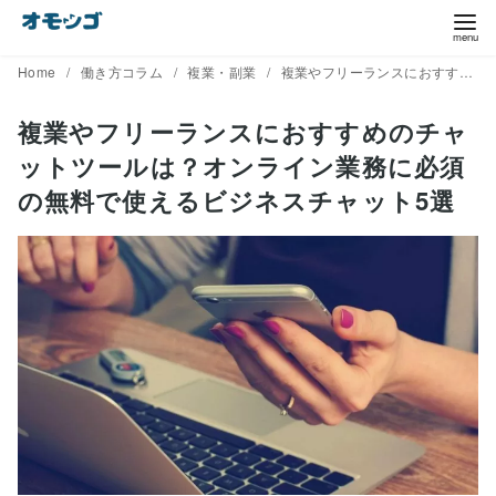
コ
ン
テ
Home
働き方コラム
複業・副業
複業やフリーランスにおすすめのチャットツールは？オンライン業務に必須の無料で使えるビジネスチャット5選
ン
複業やフリーランスにおすすめのチャ
ツ
ットツールは？オンライン業務に必須
へ
移
の無料で使えるビジネスチャット5選
動