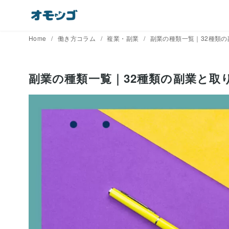
コ
ン
テ
Home
働き方コラム
複業・副業
副業の種類一覧｜32種類
ン
ツ
へ
副業の種類一覧｜32種類の副業と取
移
動