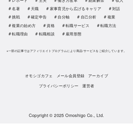
レポート
主夫
働き方改革
副業解禁
収入
名著
天職
家事育児から広げるキャリア
対話
挑戦
確定申告
自分軸
自己分析
複業
複業の始め方
資格
転職サービス
転職方法
転職理由
転職相談
雇用形態
※一部の記事ではアフィリエイトプログラムにより商品/サービスをご紹介しています。
オモシゴカフェ
メール会員登録
アーカイブ
プライバシーポリシー
運営者
Copyright © 2025
Omoshigo Co., Ltd.