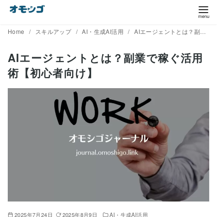
コ
ン
テ
Home
スキルアップ
AI・生成AI活用
AIエージェントとは？副業で稼ぐ活用術【初心者向け】
ン
AIエージェントとは？副業で稼ぐ活用
ツ
術【初心者向け】
へ
移
動
2025年7月24日
2025年8月9日
AI・生成AI活用