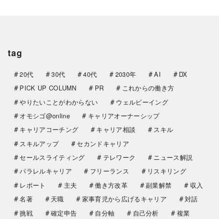
tag
20代
30代
40代
2030年
AI
DX
PICK UP COLUMN
PR
これからの働き方
やりたいことがわからない
ウェルビーイング
オモシゴ@online
キャリアオーナーシップ
キャリアコーチング
キャリア相談
スキル
スキルアップ
セカンドキャリア
セールスライティング
テレワーク
ニュース解説
パラレルキャリア
フリーランス
リスキリング
レポート
主夫
働き方改革
副業解禁
収入
名著
天職
家事育児から広げるキャリア
対話
挑戦
確定申告
自分軸
自己分析
複業