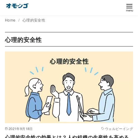
コ
ン
テ
Home
心理的安全性
ン
ツ
心理的安全性
へ
移
動
2021年9月18日
ウェルビーイング
心理的安全性の効果とは？人や組織の生産性を高める