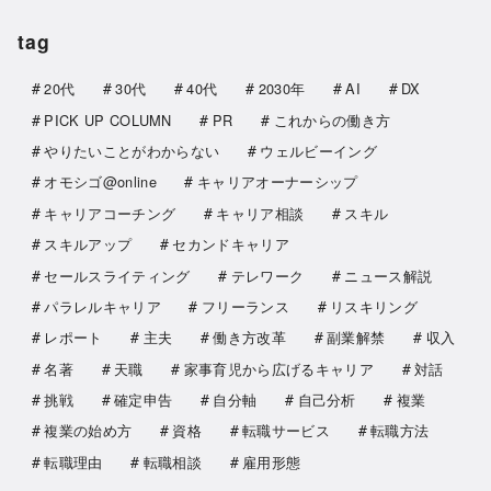
tag
20代
30代
40代
2030年
AI
DX
PICK UP COLUMN
PR
これからの働き方
やりたいことがわからない
ウェルビーイング
オモシゴ@online
キャリアオーナーシップ
キャリアコーチング
キャリア相談
スキル
スキルアップ
セカンドキャリア
セールスライティング
テレワーク
ニュース解説
パラレルキャリア
フリーランス
リスキリング
レポート
主夫
働き方改革
副業解禁
収入
名著
天職
家事育児から広げるキャリア
対話
挑戦
確定申告
自分軸
自己分析
複業
複業の始め方
資格
転職サービス
転職方法
転職理由
転職相談
雇用形態