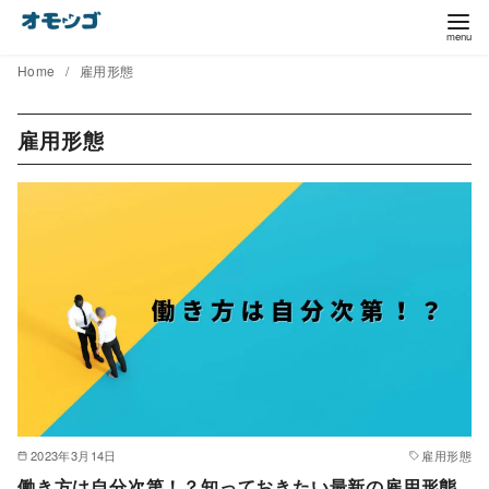
コ
ン
テ
Home
雇用形態
ン
ツ
雇用形態
へ
移
動
2023年3月14日
雇用形態
働き方は自分次第！？知っておきたい最新の雇用形態