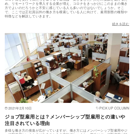
め、リモートワークを導入する企業が増え、コロナをきっかけにこのままの働き
方でよいのだろうかと不安に感じている人も多いのではないでしょうか。そこ
で、ここでは正社員以外の働き方を模索している人に向けて、雇用形態の種類や
特徴などを解説していきます。
続きを読む
2021年2月10日
PICK UP COLUMN
ジョブ型雇用とは？メンバーシップ型雇用との違いや
注目されている理由
多様な働き方の推進が広がっていますが、働き方にはメンバーシップ型雇用やジ