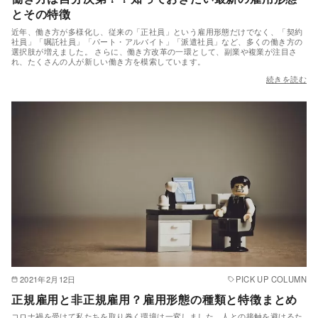
とその特徴
近年、働き方が多様化し、従来の「正社員」という雇用形態だけでなく、「契約
社員」「嘱託社員」「パート・アルバイト」「派遣社員」など、多くの働き方の
選択肢が増えました。 さらに、働き方改革の一環として、副業や複業が注目さ
れ、たくさんの人が新しい働き方を模索しています。
続きを読む
2021年2月12日
PICK UP COLUMN
正規雇用と非正規雇用？雇用形態の種類と特徴まとめ
コロナ禍を受けて私たちを取り巻く環境は一変しました。人との接触を避けるた