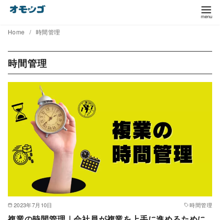
コ
ン
テ
Home
時間管理
ン
ツ
時間管理
へ
移
動
2023年7月10日
時間管理
複業の時間管理｜会社員が複業を上手に進めるために