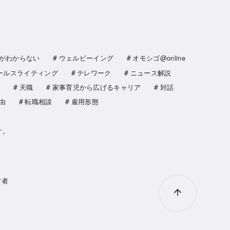
がわからない
ウェルビーイング
オモシゴ@online
ールスライティング
テレワーク
ニュース解説
著
天職
家事育児から広げるキャリア
対話
由
転職相談
雇用形態
す。
営者