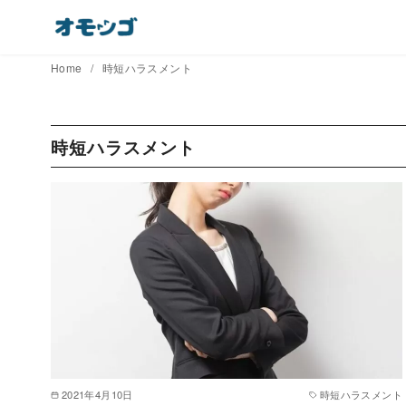
コ
ン
テ
Home
時短ハラスメント
ン
ツ
へ
時短ハラスメント
移
動
2021年4月10日
時短ハラスメント