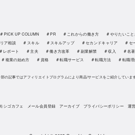
PICK UP COLUMN
PR
これからの働き方
やりたいこと
リア相談
スキル
スキルアップ
セカンドキャリア
セ
レポート
主夫
働き方改革
副業解禁
収入
名
複業の始め方
資格
転職サービス
転職方法
転職理
一部の記事ではアフィリエイトプログラムにより商品/サービスをご紹介していま
モシゴカフェ
メール会員登録
アーカイブ
プライバシーポリシー
運