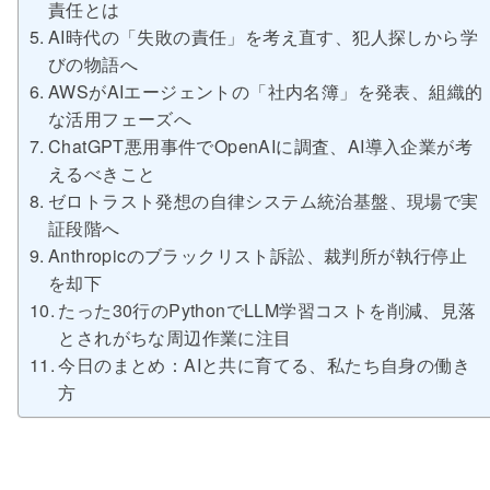
責任とは
AI時代の「失敗の責任」を考え直す、犯人探しから学
びの物語へ
AWSがAIエージェントの「社内名簿」を発表、組織的
な活用フェーズへ
ChatGPT悪用事件でOpenAIに調査、AI導入企業が考
えるべきこと
ゼロトラスト発想の自律システム統治基盤、現場で実
証段階へ
Anthropicのブラックリスト訴訟、裁判所が執行停止
を却下
たった30行のPythonでLLM学習コストを削減、見落
とされがちな周辺作業に注目
今日のまとめ：AIと共に育てる、私たち自身の働き
方