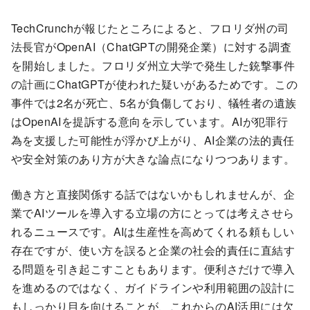
TechCrunchが報じたところによると、フロリダ州の司
法長官がOpenAI（ChatGPTの開発企業）に対する調査
を開始しました。フロリダ州立大学で発生した銃撃事件
の計画にChatGPTが使われた疑いがあるためです。この
事件では2名が死亡、5名が負傷しており、犠牲者の遺族
はOpenAIを提訴する意向を示しています。AIが犯罪行
為を支援した可能性が浮かび上がり、AI企業の法的責任
や安全対策のあり方が大きな論点になりつつあります。
働き方と直接関係する話ではないかもしれませんが、企
業でAIツールを導入する立場の方にとっては考えさせら
れるニュースです。AIは生産性を高めてくれる頼もしい
存在ですが、使い方を誤ると企業の社会的責任に直結す
る問題を引き起こすこともあります。便利さだけで導入
を進めるのではなく、ガイドラインや利用範囲の設計に
もしっかり目を向けることが、これからのAI活用には欠