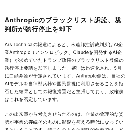
Anthropicのブラックリスト訴訟、裁
判所が執行停止を却下
Ars Technicaの報道によると、米連邦控訴裁判所はAI企
業Anthropic（アンソロピック、Claudeを開発するAI企
業）が求めていたトランプ政権のブラックリスト登録の
執行停止要請を却下しました。審理は迅速化され、5月
に口頭弁論が予定されています。Anthropic側は、自社の
AIモデルを自律型兵器や国民監視に利用させることを拒
否した結果としての報復措置だと主張しており、政権側
はこれを否定しています。
この出来事から考えさせられるのは、企業の倫理的な姿
勢が事業の存続そのものに影響を与える時代になってい
るということです。特にAIのような戦略的分野では、ど