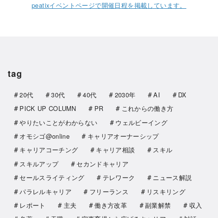
peatixイベントページで開催日程を掲載しています。
tag
20代
30代
40代
2030年
AI
DX
PICK UP COLUMN
PR
これからの働き方
やりたいことがわからない
ウェルビーイング
オモシゴ@online
キャリアオーナーシップ
キャリアコーチング
キャリア相談
スキル
スキルアップ
セカンドキャリア
セールスライティング
テレワーク
ニュース解説
パラレルキャリア
フリーランス
リスキリング
レポート
主夫
働き方改革
副業解禁
収入