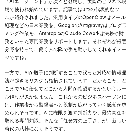
「AIエージェント」が次々と登場し、実際のビジネス現
場で使われ始めています。記事では3つの代表的なツー
ルが紹介されました。汎用タイプのOpenClawはメール
処理などの日常業務を、GoogleのAntigravityはプログラ
ミング作業を、AnthropicのClaude Coworkは法務や財
務といった専門業務をサポートします。それぞれが得意
分野を持って、働く人の隣で手を動かしてくれるイメー
ジですね。
一方で、AIが勝手に判断することで誤った対応や情報漏
洩が起きるリスクも指摘されています。だからこそ、ど
こまでAIに任せてどこから人間が確認するかというルー
ル作りが欠かせません。これからのビジネスパーソンに
は、作業者から監督者へと役割が広がっていく感覚が求
められそうです。AIに権限を渡す判断力や、最終責任を
取れる専門知識。そんな「任せ方の上手さ」が、新しい
時代の武器になりそうです。