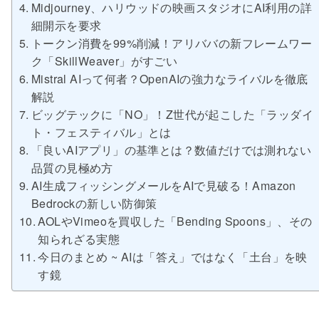
Midjourney、ハリウッドの映画スタジオにAI利用の詳
細開示を要求
トークン消費を99%削減！アリババの新フレームワー
ク「SkillWeaver」がすごい
Mistral AIって何者？OpenAIの強力なライバルを徹底
解説
ビッグテックに「NO」！Z世代が起こした「ラッダイ
ト・フェスティバル」とは
「良いAIアプリ」の基準とは？数値だけでは測れない
品質の見極め方
AI生成フィッシングメールをAIで見破る！Amazon
Bedrockの新しい防御策
AOLやVimeoを買収した「Bending Spoons」、その
知られざる実態
今日のまとめ ~ AIは「答え」ではなく「土台」を映
す鏡