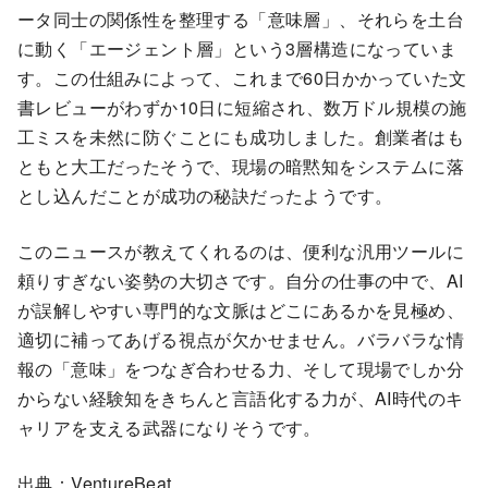
ータ同士の関係性を整理する「意味層」、それらを土台
に動く「エージェント層」という3層構造になっていま
す。この仕組みによって、これまで60日かかっていた文
書レビューがわずか10日に短縮され、数万ドル規模の施
工ミスを未然に防ぐことにも成功しました。創業者はも
ともと大工だったそうで、現場の暗黙知をシステムに落
とし込んだことが成功の秘訣だったようです。
このニュースが教えてくれるのは、便利な汎用ツールに
頼りすぎない姿勢の大切さです。自分の仕事の中で、AI
が誤解しやすい専門的な文脈はどこにあるかを見極め、
適切に補ってあげる視点が欠かせません。バラバラな情
報の「意味」をつなぎ合わせる力、そして現場でしか分
からない経験知をきちんと言語化する力が、AI時代のキ
ャリアを支える武器になりそうです。
出典：VentureBeat