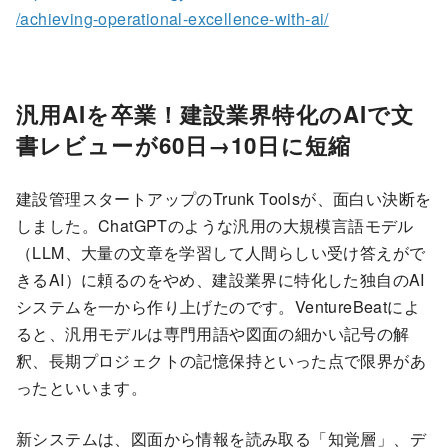
/achieving-operational-excellence-with-ai/
汎用AIを卒業！建設業界特化のAIで文
書レビューが60日→10日に短縮
建設管理スタートアップのTrunk Toolsが、面白い決断を
しました。ChatGPTのような汎用の大規模言語モデル
（LLM、大量の文章を学習して人間らしい受け答えがで
きるAI）に頼るのをやめ、建設業界に特化した独自のAI
システムを一から作り上げたのです。VentureBeatによ
ると、汎用モデルは専門用語や図面の細かい記号の解
釈、長期プロジェクトの記憶保持といった点で限界があ
ったといいます。
新システムは、図面から情報を読み取る「知覚層」、デ