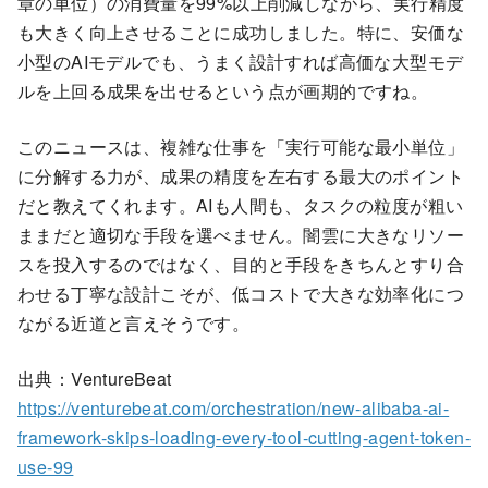
章の単位）の消費量を99%以上削減しながら、実行精度
も大きく向上させることに成功しました。特に、安価な
小型のAIモデルでも、うまく設計すれば高価な大型モデ
ルを上回る成果を出せるという点が画期的ですね。
このニュースは、複雑な仕事を「実行可能な最小単位」
に分解する力が、成果の精度を左右する最大のポイント
だと教えてくれます。AIも人間も、タスクの粒度が粗い
ままだと適切な手段を選べません。闇雲に大きなリソー
スを投入するのではなく、目的と手段をきちんとすり合
わせる丁寧な設計こそが、低コストで大きな効率化につ
ながる近道と言えそうです。
出典：VentureBeat
https://venturebeat.com/orchestration/new-alibaba-ai-
framework-skips-loading-every-tool-cutting-agent-token-
use-99