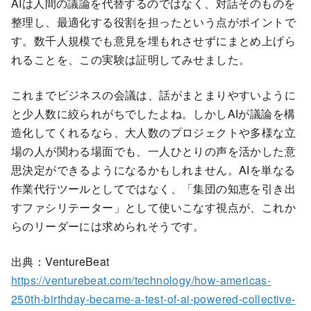
AIは人間の議論を代替するのではなく、対話そのものを
整理し、最適化する役割を担ったという点がポイントで
す。数千人規模でも意見を埋もれさせずにまとめ上げら
れることを、この実験は証明してみせました。
これまでビジネスの会議は、話がまとまりやすいように
と少人数に絞られがちでしたよね。しかしAIが議論を構
造化してくれるなら、大人数のプロジェクトや多様な立
場の人が関わる場面でも、一人ひとりの声を活かした意
思決定ができるようになるかもしれません。AIを単なる
作業代行ツールとしてではなく、「集団の知恵を引き出
すファシリテーター」として使いこなす視点が、これか
らのリーダーには求められそうです。
出典：VentureBeat
https://venturebeat.com/technology/how-americas-
250th-birthday-became-a-test-of-ai-powered-collective-