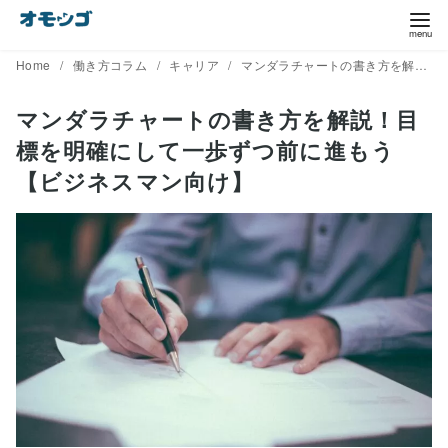
コ
ン
テ
Home
働き方コラム
キャリア
マンダラチャートの書き方を解説！目標を明確にして一歩ずつ前に進もう【ビジネスマン向け】
ン
マンダラチャートの書き方を解説！目
ツ
標を明確にして一歩ずつ前に進もう
へ
移
【ビジネスマン向け】
動