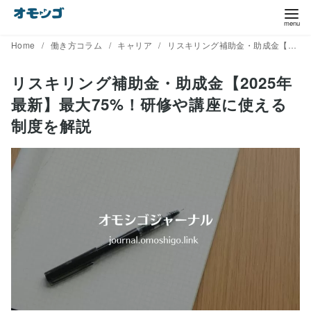
コ
ン
テ
Home
働き方コラム
キャリア
リスキリング補助金・助成金【2025年最新】最大75%！研修や講座に使える制度を解説
ン
リスキリング補助金・助成金【2025年
ツ
最新】最大75%！研修や講座に使える
へ
移
制度を解説
動