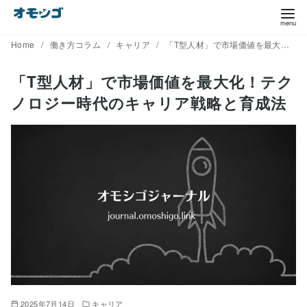
コ
ン
テ
Home
働き方コラム
キャリア
「T型人材」で市場価値を最大化！テクノロジー時代のキャリア戦略と育成法
ン
「T型人材」で市場価値を最大化！テク
ツ
ノロジー時代のキャリア戦略と育成法
へ
移
動
2025年7月14日
キャリア