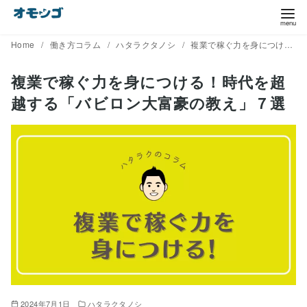
コ
ン
テ
Home
働き方コラム
ハタラクタノシ
複業で稼ぐ力を身につける！時代を超越する「バビロン大富豪の教え」７選
ン
複業で稼ぐ力を身につける！時代を超
ツ
越する「バビロン大富豪の教え」７選
へ
移
動
2024年7月1日
ハタラクタノシ