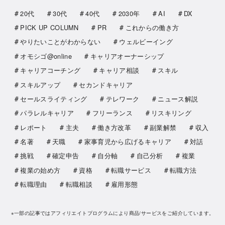
20代
30代
40代
2030年
AI
DX
PICK UP COLUMN
PR
これからの働き方
やりたいことがわからない
ウェルビーイング
オモシゴ@online
キャリアオーナーシップ
キャリアコーチング
キャリア相談
スキル
スキルアップ
セカンドキャリア
セールスライティング
テレワーク
ニュース解説
パラレルキャリア
フリーランス
リスキリング
レポート
主夫
働き方改革
副業解禁
収入
名著
天職
家事育児から広げるキャリア
対話
挑戦
確定申告
自分軸
自己分析
複業
複業の始め方
資格
転職サービス
転職方法
転職理由
転職相談
雇用形態
※一部の記事ではアフィリエイトプログラムにより商品/サービスをご紹介しています。