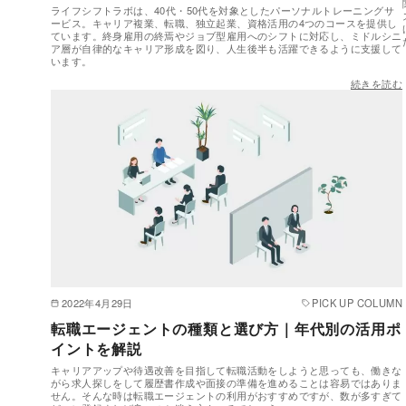
ライフシフトラボは、40代・50代を対象としたパーソナルトレーニングサ
ービス。キャリア複業、転職、独立起業、資格活用の4つのコースを提供し
ています。終身雇用の終焉やジョブ型雇用へのシフトに対応し、ミドルシニ
ア層が自律的なキャリア形成を図り、人生後半も活躍できるように支援して
います。
続きを読む
2022年4月29日
PICK UP COLUMN
転職エージェントの種類と選び方｜年代別の活用ポ
イントを解説
キャリアアップや待遇改善を目指して転職活動をしようと思っても、働きな
がら求人探しをして履歴書作成や面接の準備を進めることは容易ではありま
せん。そんな時は転職エージェントの利用がおすすめですが、数が多すぎて