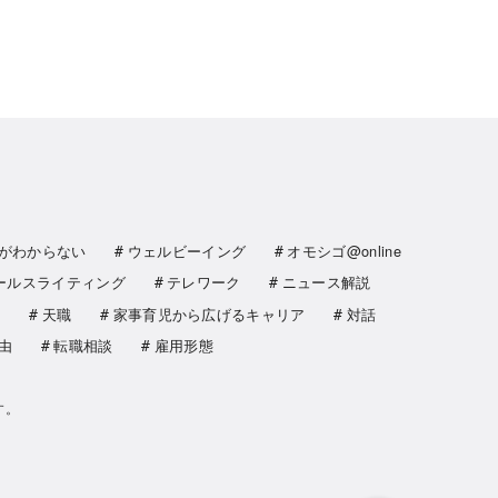
がわからない
ウェルビーイング
オモシゴ@online
ールスライティング
テレワーク
ニュース解説
著
天職
家事育児から広げるキャリア
対話
由
転職相談
雇用形態
す。