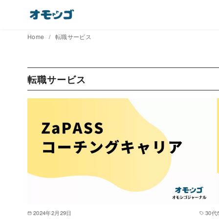
コ
ン
テ
Home
転職サービス
ン
ツ
へ
転職サービス
移
動
2024年2月29日
30代